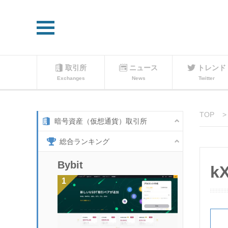
取引所
ニュース
トレンド
Exchanges
News
Twitter
TOP
暗号資産（仮想通貨）取引所
総合ランキング
Bybit
k