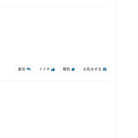
返信
イイネ
報告
お礼をする