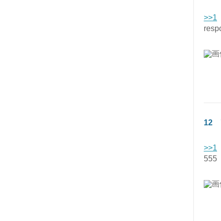
>>1
resp
12
>>1
555