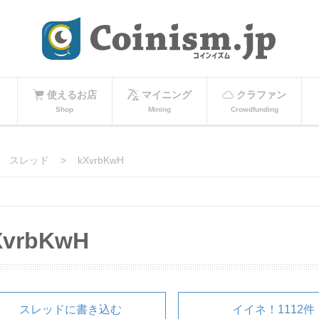
使えるお店
マイニング
クラファン
Shop
Mining
Crowdfunding
スレッド
kXvrbKwH
XvrbKwH
スレッドに書き込む
イイネ！1112件