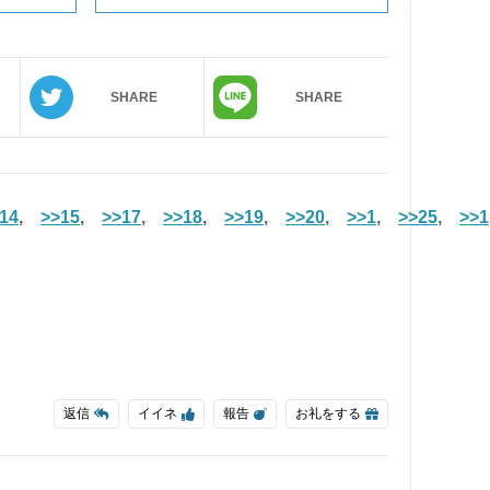
SHARE
SHARE
14
,
>>15
,
>>17
,
>>18
,
>>19
,
>>20
,
>>1
,
>>25
,
>>1
返信
イイネ
報告
お礼をする