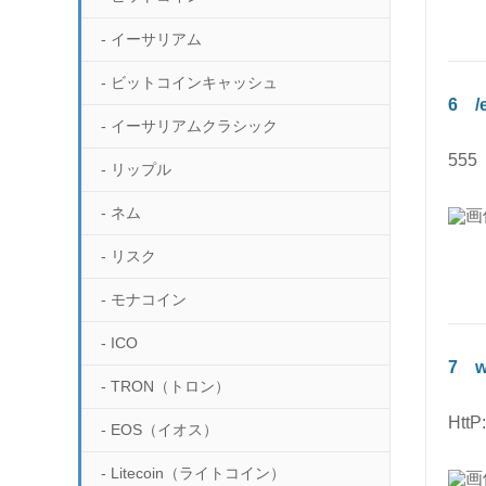
詳細ページへ
新規口座開設方法
入金方法
暗号通貨の購入方法
- イーサリアム
Bybit
新規口座開設方法
入金方法
暗号通貨の購入方法
- ビットコインキャッシュ
Binance
6
/
入金方法
暗号通貨の購入方法
- イーサリアムクラシック
Binance
555
暗号通貨の購入方法
- リップル
Bybit
公式サイトへ
- ネム
GMOコイン
詳細ページへ
公式サイトへ
- リスク
詳細ページへ
公式サイトへ
- モナコイン
新規口座開設方法
詳細ページへ
公式サイトへ
- ICO
新規口座開設方法
入金方法
7
w
詳細ページへ
公式サイトへ
- TRON（トロン）
新規口座開設方法
入金方法
暗号通貨の購入方法
詳細ページへ
HttP
- EOS（イオス）
新規口座開設方法
入金方法
暗号通貨の購入方法
GMOコイン
- Litecoin（ライトコイン）
新規口座開設方法
入金方法
暗号通貨の購入方法