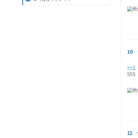
- 取引所
- ウェブウォレット
- ウォレット
- ハードウェアウォレット
- クラウドファウンディング
- ペーパーウォレット
- マイニング
10
- イベント・セミナー
>>1
- その他
555
11