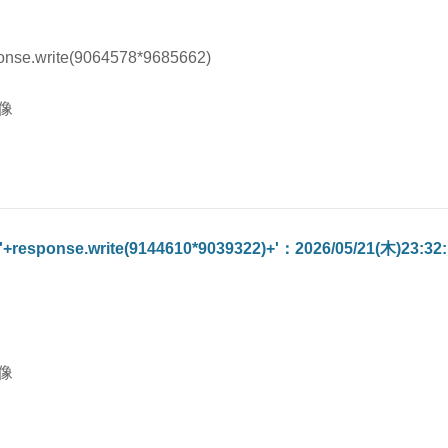
onse.write(9064578*9685662)
'+response.write(9144610*9039322)+'：2026/05/21(木)23:32