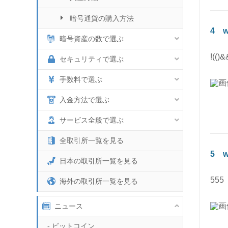
暗号通貨の購入方法
4
w
暗号資産の数で選ぶ
!(()&&
セキュリティで選ぶ
Binance
手数料で選ぶ
GMOコイン
入金方法で選ぶ
Bybit
サービス全般で選ぶ
Binance
公式サイトへ
全取引所一覧を見る
Bybit
5
w
詳細ページへ
公式サイトへ
日本の取引所一覧を見る
詳細ページへ
公式サイトへ
555
海外の取引所一覧を見る
新規口座開設方法
詳細ページへ
公式サイトへ
新規口座開設方法
入金方法
ニュース
詳細ページへ
公式サイトへ
新規口座開設方法
入金方法
暗号通貨の購入方法
- ビットコイン