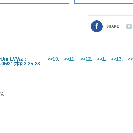
SHARE
0
wUmrLVWz：
>>10
,
>>11
,
>>12
,
>>1
,
>>13
,
>>
/05/21(木)23:25:28