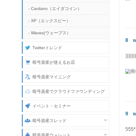
Bybit
- Cardano（エイダコイン）
入金方法
暗号通貨の購入方法
GMOコイン
- XP（エックスピー）
暗号通貨の購入方法
GMOコイン
- Waves(ウェーブス）
公式サイトへ
DMMBitcoin
8
w
詳細ページへ
公式サイトへ
Twitterトレンド
)))))))
詳細ページへ
公式サイトへ
新規口座開設方法
暗号資産が使えるお店
詳細ページへ
公式サイトへ
新規口座開設方法
入金方法
暗号資産マイニング
詳細ページへ
公式サイトへ
新規口座開設方法
入金方法
暗号通貨の購入方法
暗号資産でクラウドファウンディング
詳細ページへ
新規口座開設方法
入金方法
暗号通貨の購入方法
イベント・セミナー
新規口座開設方法
入金方法
暗号通貨の購入方法
9
w
暗号資産スレッド
入金方法
暗号通貨の購入方法
555*
- 暗号資産（仮想通貨）
暗号通貨の購入方法
暗号資産ウォレット