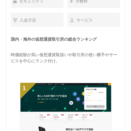
セキュリティ
セキュリティ
セキュリティ
手数料
手数料
手数料
入金方法
入金方法
入金方法
サービス
サービス
サービス
国内・海外の仮想通貨取引所の総合ランキング
日本の仮想通貨取引所の総合ランキング
海外の仮想通貨取引所の総合ランキング
時価総額が高い仮想通貨取扱いや取引所の使い勝手やサー
セキュリティ対策が優れいてる取引所を中心に取引所の使
取引量が高い取引所を中心に取扱い仮想通貨種類、使い勝
ビスを中心にランク付け。
い勝手やサービス、サポート対応を基準にランク付け。
手やレバレッジの高さ、手数料を基準にランク付け。