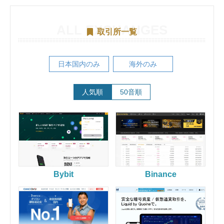
取引所一覧
日本国内のみ
海外のみ
人気順
50音順
Cryptopia
Bybit
Binance
CoinEx