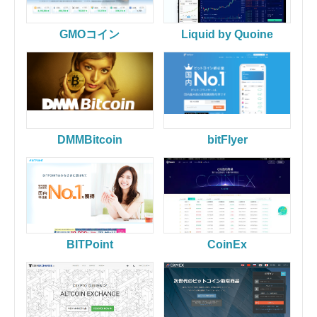
Coinexchange
GMOコイン
Liquid by Quoine
Zaif
DMMBitcoin
GMOコイン
DMMBitcoin
bitFlyer
BITPoint
Binance
CoinEx
Bybit