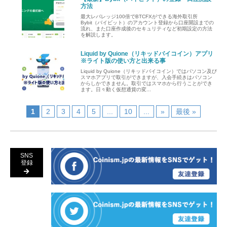
方法
最大レバレッジ100倍でBTCFXができる海外取引所
Bybit（バイビット）のアカウント登録から口座開設までの
流れ、また口座作成後のセキュリティなど初期設定の方法
を解説します。
Liquid by Quione（リキッドバイコイン）アプリ
※ライト版の使い方と出来る事
Liquid by Quione（リキッドバイコイン）ではパソコン及び
スマホアプリで取引ができますが、入会手続きはパソコン
からしかできません。取引ではスマホから行うことができ
ます。日々動く仮想通貨の変...
1
2
3
4
5
...
10
...
»
最後 »
SNS
登録