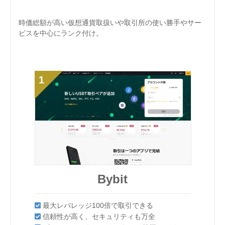
時価総額が高い仮想通貨取扱いや取引所の使い勝手やサー
セキュリティ対策が優れいてる取引所を中心に取引所の使
取引量が高い取引所を中心に取扱い仮想通貨種類、使い勝
ビスを中心にランク付け。
い勝手やサービス、サポート対応を基準にランク付け。
手やレバレッジの高さ、手数料を基準にランク付け。
GMOコイン
Bybit
Bybit
GMOコイン
Bybit
Liquid by Quoine
Binance
Binance
Bybit
Bybit
GMOコイン
GMOコイン
GMOコイン
Binance
Bybit
最大レバレッジ100倍で取引できる
業界随一と言われるセキュリティー！
最大レバレッジ100倍で取引できる
最大レバレッジ100倍で取引できる
業界随一と言われるセキュリティー！
GMOコイン
信頼性が高く、セキュリティも万全
シンプルで暗号資産（仮想通貨）取引がしやす
信頼性が高く、セキュリティも万全
取引高は世界NO1の海外取引所！
最大レバレッジ100倍で取引できる
セキュリティが優秀で不正出金のリスクが非常
最大レバレッジ100倍で取引できる
取引高は世界NO1の海外取引所！
信頼性が高く、セキュリティも万全
シンプルで暗号資産（仮想通貨）取引がしやす
い。