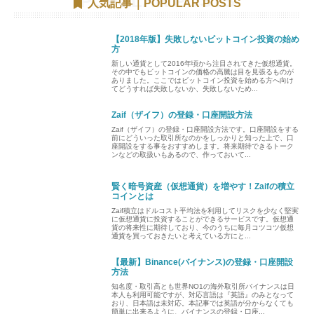
人気記事｜POPULAR POSTS
【2018年版】失敗しないビットコイン投資の始め
方
新しい通貨として2016年頃から注目されてきた仮想通貨。
その中でもビットコインの価格の高騰は目を見張るものが
ありました。ここではビットコイン投資を始める方へ向け
てどうすれば失敗しないか、失敗しないため...
Zaif（ザイフ）の登録・口座開設方法
Zaif（ザイフ）の登録・口座開設方法です。口座開設をする
前にどういった取引所なのかをしっかりと知った上で、口
座開設をする事をおすすめします。将来期待できるトーク
ンなどの取扱いもあるので、作っておいて...
賢く暗号資産（仮想通貨）を増やす！Zaifの積立
コインとは
Zaif積立はドルコスト平均法を利用してリスクを少なく堅実
に仮想通貨に投資することができるサービスです。仮想通
貨の将来性に期待しており、今のうちに毎月コツコツ仮想
通貨を買っておきたいと考えている方にと...
【最新】Binance(バイナンス)の登録・口座開設
方法
知名度・取引高とも世界NO1の海外取引所バイナンスは日
本人も利用可能ですが、対応言語は『英語』のみとなって
おり、日本語は未対応。本記事では英語が分からなくても
簡単に出来るように、バイナンスの登録・口座...