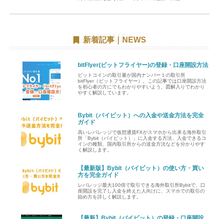
新着記事｜NEWS
bitFlyer(ビットフライヤー)の登録・口座開設方法
ビットコインの取引量が国内ナンバー１の取引所
bitFlyer（ビットフライヤー）。この記事では口座開設方法
を初心者の方にでもわかりやすいよう、図解入りでわかり
やすく解説しています。
Bybit（バイビット）への入金や送金方法を完全
ガイド
高いレバレッジで仮想通貨FXがスマホから出来る海外取引
所「Bybit（バイビット）」に入金する方法、入金できるコ
インの種類、国内取引所からの送金方法などを分かりやす
く解説します。
【最新版】Bybit（バイビット）の使い方・買い
方を完全ガイド
レバレッジ最大100倍で取引できる海外取引所Bybitで、口
座開設を完了し入金を終えた人向けに、スマホでの取引の
始め方を詳しく解説します。
【最新】Bybit（バイビット）の登録・口座開設